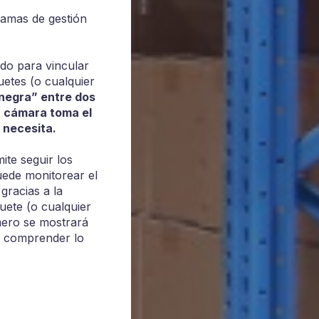
ramas de gestión
ado para vincular
uetes (o cualquier
 negra” entre dos
a cámara toma el
 necesita.
ite seguir los
uede monitorear el
gracias a la
ete (o cualquier
mero se mostrará
a comprender lo