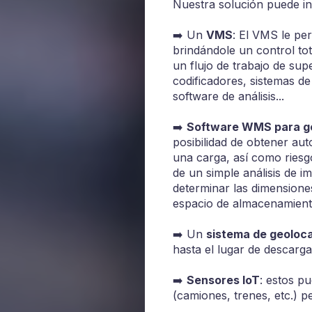
Nuestra solución puede in
➡️ Un
VMS
: El VMS le per
brindándole un control tot
un flujo de trabajo de su
codificadores, sistemas d
software de análisis...
➡️
Software WMS para ge
posibilidad de obtener aut
una carga, así como riesg
de un simple análisis de 
determinar las dimensione
espacio de almacenamiento
➡️ Un
sistema de geoloca
hasta el lugar de descarga
➡️
Sensores IoT
: estos p
(camiones, trenes, etc.) p