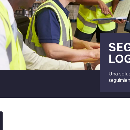
SE
LOG
Una soluc
seguimient