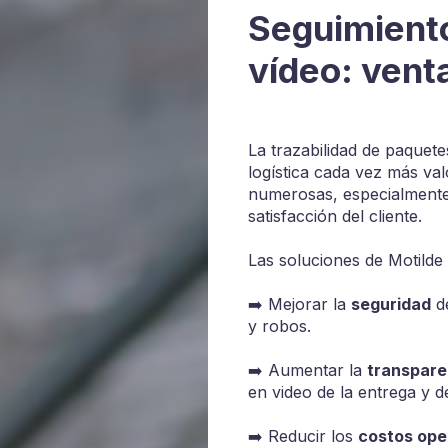
Seguimient
vídeo: vent
La trazabilidad de paquet
logística cada vez más va
numerosas, especialmente 
satisfacción del cliente.
Las soluciones de Motilde 
➡️ Mejorar la
seguridad
de
y robos.
➡️ Aumentar la
transpare
en video de la entrega y d
➡️ Reducir los
costos ope