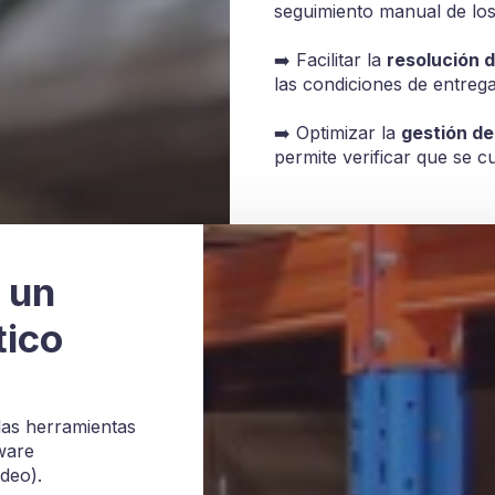
seguimiento manual de los
➡️ Facilitar la
resolución d
las condiciones de entrega
➡️ Optimizar la
gestión de
permite verificar que se c
 un
tico
las herramientas
tware
deo).