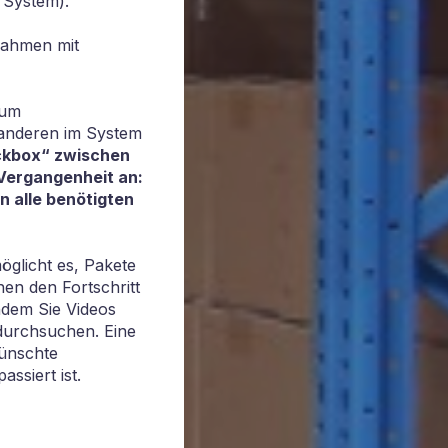
 System).
nahmen mit
 um
 anderen im System
ckbox“ zwischen
 Vergangenheit an:
n alle benötigten
öglicht es, Pakete
nen den Fortschritt
indem Sie Videos
urchsuchen. Eine
wünschte
ssiert ist.