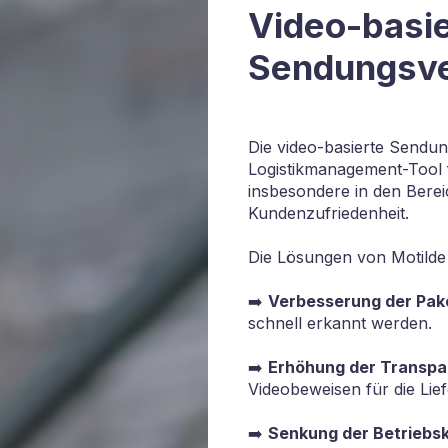
Video-basi
Sendungsver
Die video-basierte Sendun
Logistikmanagement-Tool fü
insbesondere in den Berei
Kundenzufriedenheit.
Die Lösungen von Motilde
➡️
Verbesserung der Pak
schnell erkannt werden.
➡️
Erhöhung der Transpa
Videobeweisen für die Lie
➡️
Senkung der Betriebs