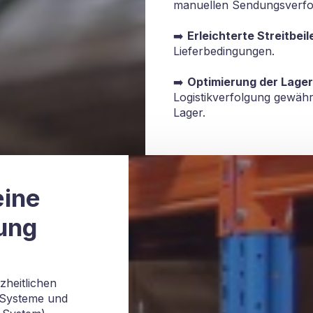
manuellen Sendungsverfo
➡️
Erleichterte Streitbei
Lieferbedingungen.
➡️
Optimierung der Lage
Logistikverfolgung gewährl
Lager.
eine
ung
zheitlichen
T-Systeme und