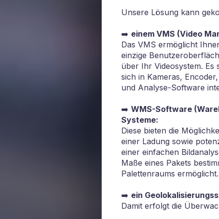
Unsere Lösung kann gekop
➡️
einem VMS (Video Ma
Das VMS ermöglicht Ihnen
einzige Benutzeroberfläche
über Ihr Videosystem. Es
sich in Kameras, Encoder
und Analyse-Software inte
➡️
WMS-Software (Wareh
Systeme:
Diese bieten die Möglichk
einer Ladung sowie potenzi
einer einfachen Bildanal
Maße eines Pakets bestim
Palettenraums ermöglicht.
➡️
ein Geolokalisierungs
Damit erfolgt die Überwac