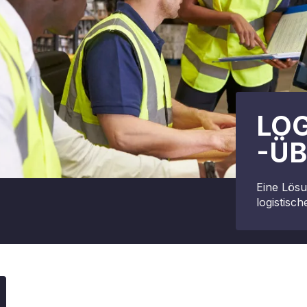
LOG
-Ü
Eine Lösu
logistisc