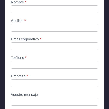
Contact
Nombre
*
(ES) -
Cocon
supervision
Apellido
*
Email corporativo
*
Teléfono
*
Empresa
*
Vuestro mensaje