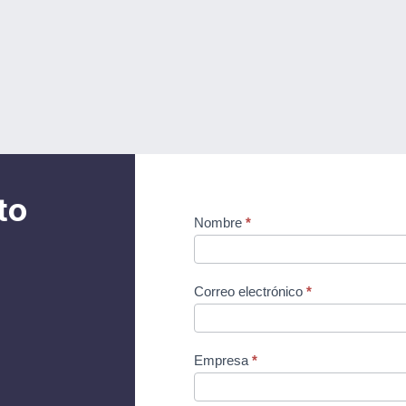
to
Contact
Nombre
*
(ES)
Correo electrónico
*
Empresa
*