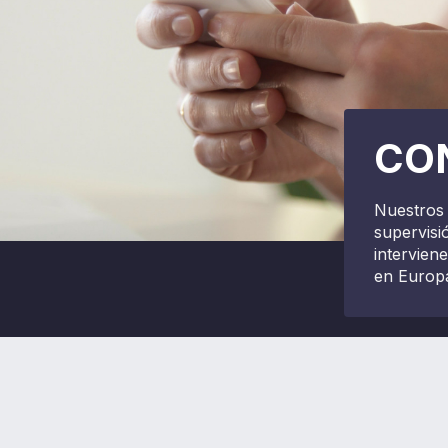
CO
Nuestros 
supervisi
intervien
en Europ