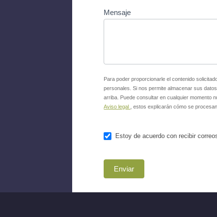
Mensaje
Para poder proporcionarle el contenido solicit
personales. Si nos permite almacenar sus datos 
arriba. Puede consultar en cualquier momento 
Aviso legal
, estos explicarán cómo se procesan
Estoy de acuerdo con recibir correo
Enviar