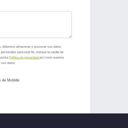
ado, debemos almacenar y procesar sus datos
personales para este fin, marque la casilla de
nuestra
Política de privacidad
así como nuestra
 sus datos.
s de Motilde