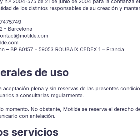
y n.º 2004-575 de 21 de junio de 2004 para la confianza en
ntidad de los distintos responsables de su creación y mante
B67475749
32 - Barcelona
 contact@motilde.com
ilde.com
ann – BP 80157 – 59053 ROUBAIX CEDEX 1 – Francia
erales de uso
la aceptación plena y sin reservas de las presentes condic
suarios a consultarlas regularmente.
odo momento. No obstante, Motilde se reserva el derecho de
icarlo con antelación.
os servicios