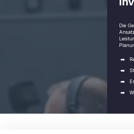
Inv
Die G
Ansatz
Leistu
Planun
R
S
E
W