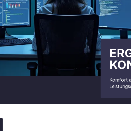
ER
KO
Komfort a
Leistungs