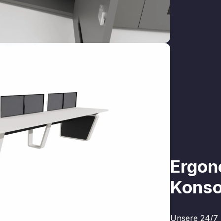
Ergon
Konso
Unsere 24/7 K