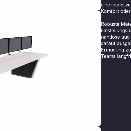
eine intensiv
Komfort oder
Robuste Mater
Einstellungs
nahtlose audio
darauf ausgel
Ermüdung zu r
Teams langfri