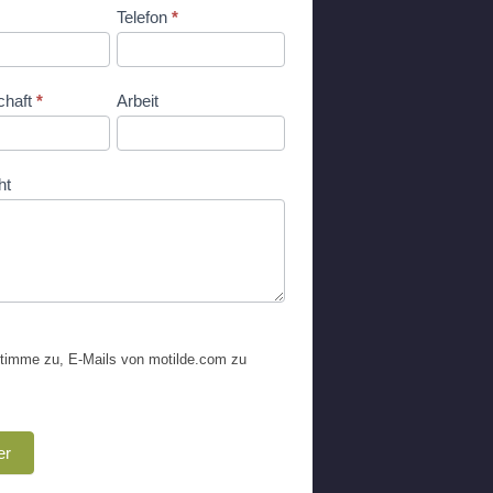
Telefon
*
chaft
*
Arbeit
ht
timme zu, E-Mails von motilde.com zu
er