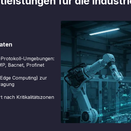
tleistungen für die indust
daten
ti-Protokoll-Umgebungen:
 Bacnet, Profinet
 (Edge Computing) zur
tragung
t nach Kritikalitätszonen