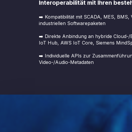
Interoperabilität mit Ihren bes
➡️ Kompatibilität mit SCADA, MES, BMS
industriellen Softwarepaketen
➡️ Direkte Anbindung an hybride Cloud-/
IoT Hub, AWS IoT Core, Siemens MindSp
➡️ Individuelle APIs zur Zusammenführu
Video-/Audio-Metadaten