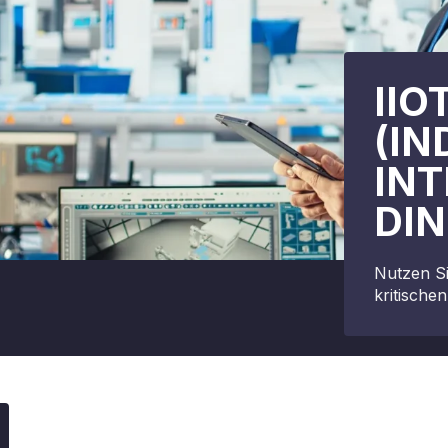
IIO
(IN
INT
DIN
Nutzen Si
kritisch