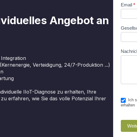
Email
*
dividuelles Angebot an
Gesells
Nachric
 Integration
ernenergie, Verteidigung, 24/7-Produktion ...)
en
artung
dividuelle IIoT-Diagnose zu erhalten, Ihre
u erfahren, wie Sie das volle Potenzial Ihrer
Ich s
erhalten
Weit