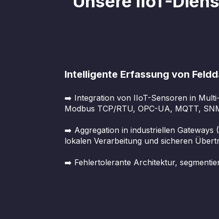
Unsere IIoT-Diens
Intelligente Erfassung von Feld
➡️ Integration von IIoT-Sensoren in Mul
Modbus TCP/RTU, OPC-UA, MQTT, SNMP,
➡️ Aggregation in industriellen Gateways
lokalen Verarbeitung und sicheren Über
➡️ Fehlertolerante Architektur, segmentier