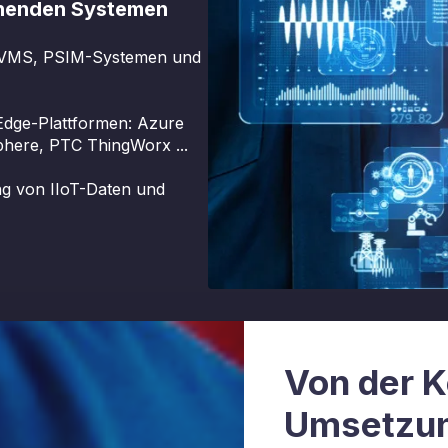
tehenden Systemen
, VMS, PSIM-Systemen und
Edge-Plattformen: Azure
here, PTC ThingWorx ...
ng von IIoT-Daten und
Von der K
Umsetzu