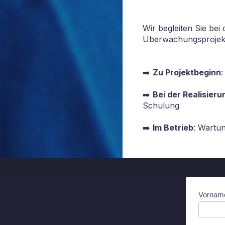
Wir begleiten Sie bei
Überwachungsprojek
➡️
Zu Projektbeginn
➡️
Bei der Realisier
Schulung
➡️
Im Betrieb
: Wartu
Contact
Vorna
(DE)