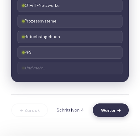
OT-/IT-Netzwerke
Prozesssysteme
Betriebstagebuch
PPS
Und mehr…
Schritt
1
von 4
← Zurück
Weiter →