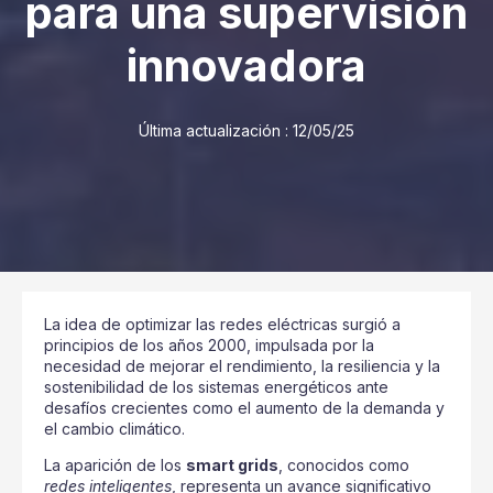
para una supervisión
innovadora
Última actualización :
12/05/25
La idea de optimizar las redes eléctricas surgió a
principios de los años 2000, impulsada por la
necesidad de mejorar el rendimiento, la resiliencia y la
sostenibilidad de los sistemas energéticos ante
desafíos crecientes como el aumento de la demanda y
el cambio climático.
La aparición de los
smart grids
, conocidos como
redes inteligentes
, representa un avance significativo