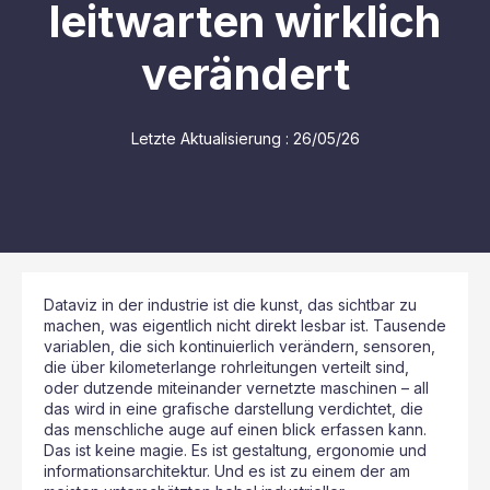
leitwarten wirklich
verändert
Letzte Aktualisierung :
26/05/26
Dataviz in der industrie ist die kunst, das sichtbar zu
machen, was eigentlich nicht direkt lesbar ist. Tausende
variablen, die sich kontinuierlich verändern, sensoren,
die über kilometerlange rohrleitungen verteilt sind,
oder dutzende miteinander vernetzte maschinen – all
das wird in eine grafische darstellung verdichtet, die
das menschliche auge auf einen blick erfassen kann.
Das ist keine magie. Es ist gestaltung, ergonomie und
informationsarchitektur. Und es ist zu einem der am