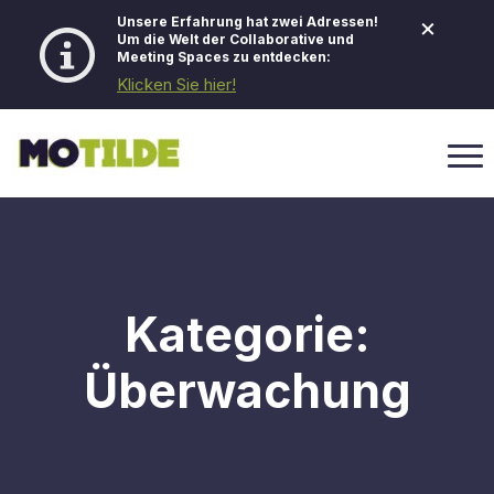
×
Unsere Erfahrung hat zwei Adressen!
Um die Welt der Collaborative und
Meeting Spaces zu entdecken:
Klicken Sie hier!
Kategorie:
Überwachung