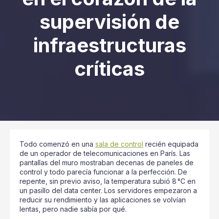
supervisión de
infraestructuras
críticas
Todo comenzó en una
sala de control
recién equipada
de un operador de telecomunicaciones en París. Las
pantallas del muro mostraban decenas de paneles de
control y todo parecía funcionar a la perfección. De
repente, sin previo aviso, la temperatura subió 8 °C en
un pasillo del data center. Los servidores empezaron a
reducir su rendimiento y las aplicaciones se volvían
lentas, pero nadie sabía por qué.