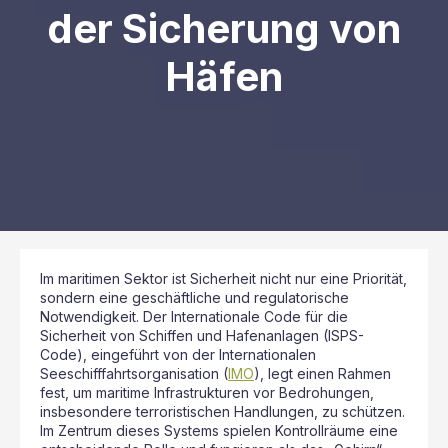
der Sicherung von
Häfen
Im maritimen Sektor ist Sicherheit nicht nur eine Priorität,
sondern eine geschäftliche und regulatorische
Notwendigkeit. Der Internationale Code für die
Sicherheit von Schiffen und Hafenanlagen (ISPS-
Code), eingeführt von der Internationalen
Seeschifffahrtsorganisation (
IMO
), legt einen Rahmen
fest, um maritime Infrastrukturen vor Bedrohungen,
insbesondere terroristischen Handlungen, zu schützen.
Im Zentrum dieses Systems spielen Kontrollräume eine