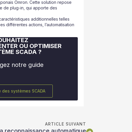
japonais Omron. Cette solution repose
 de plug-in, qui apporte des
ractéristiques additionnelles telles
s différentes actions, l’automatisation
OUHAITEZ
ENTER OU OPTIMISER
TÈME SCADA ?
gez notre guide
e des systèmes SCADA
ARTICLE SUIVANT
r la reconnaissance automatique