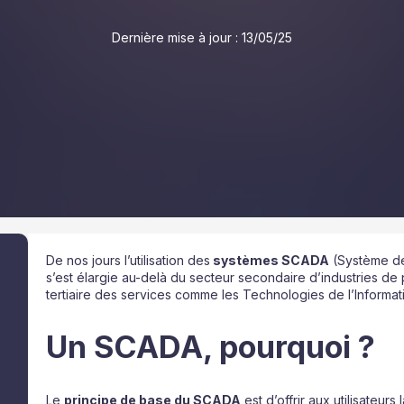
Dernière mise à jour :
13/05/25
De nos jours l’utilisation des
systèmes SCADA
(Système de
s’est élargie au-delà du secteur secondaire d’industries de
tertiaire des services comme les Technologies de l’Informati
Un SCADA, pourquoi ?
Le
principe de base du SCADA
est d’offrir aux utilisateurs l