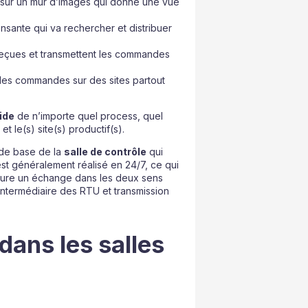
 sur un mur d’images qui donne une vue
ensante qui va rechercher et distribuer
s reçues et transmettent les commandes
 des commandes sur des sites partout
pide
de n’importe quel process, quel
 le(s) site(s) productif(s).
 de base de la
salle de contrôle
qui
est généralement réalisé en 24/7, ce qui
sure un échange dans les deux sens
l’intermédiaire des RTU et transmission
dans les salles