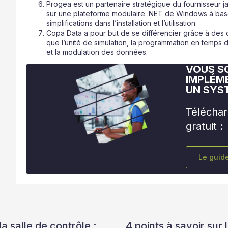
Progea est un partenaire stratégique du fournisseur 
sur une plateforme modulaire .NET de Windows à base
simplifications dans l’installation et l’utilisation.
Copa Data a pour but de se différencier grâce à des ca
que l’unité de simulation, la programmation en temps de
et la modulation des données.
VOUS S
IMPLÉM
UN SYS
Téléchar
gratuit :
Le guid
 salle de contrôle :
4 points à savoir su