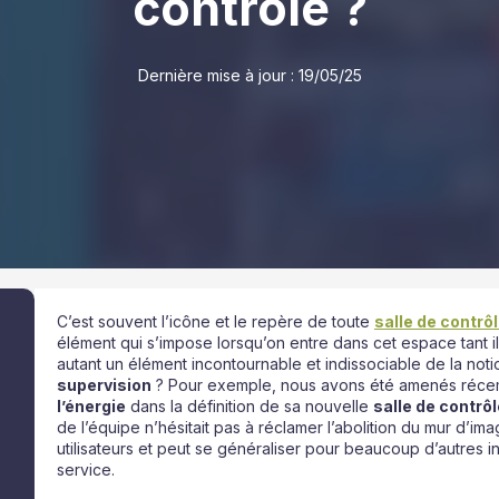
contrôle ?
Dernière mise à jour :
19/05/25
C’est souvent l’icône et le repère de toute
salle de contrô
élément qui s’impose lorsqu’on entre dans cet espace tant il 
autant un élément incontournable et indissociable de la noti
supervision
? Pour exemple, nous avons été amenés réc
l’énergie
dans la définition de sa nouvelle
salle de contrôl
de l’équipe n’hésitait pas à réclamer l’abolition du mur d’imag
utilisateurs et peut se généraliser pour beaucoup d’autres i
service.