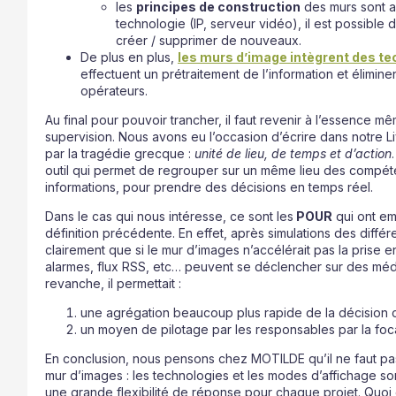
les
principes de construction
des murs sont au
technologie (IP, serveur vidéo), il est possible
créer / supprimer de nouveaux.
De plus en plus,
les murs d’image intègrent des t
effectuent un prétraitement de l’information et élimine
opérateurs.
Au final pour pouvoir trancher, il faut revenir à l’essence m
supervision. Nous avons eu l’occasion d’écrire dans notre L
par la tragédie grecque :
unité de lieu, de temps et d’action
outil qui permet de regrouper sur un même lieu des compé
informations, pour prendre des décisions en temps réel.
Dans le cas qui nous intéresse, ce sont les
POUR
qui ont emp
définition précédente. En effet, après simulations des diffé
clairement que si le mur d’images n’accélérait pas la prise e
alarmes, flux RSS, etc… peuvent se déclencher sur des médi
revanche, il permettait :
une agrégation beaucoup plus rapide de la décision c
un moyen de pilotage par les responsables par la foca
En conclusion, nous pensons chez MOTILDE qu’il ne faut pas
mur d’images : les technologies et les modes d’affichage so
une grande flexibilité de réponse pour chaque projet. Qu