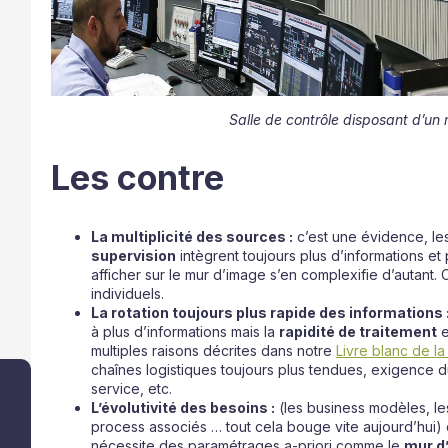
Salle de contrôle disposant d’un
Les contre
La multiplicité des sources :
c’est une évidence, le
supervision
intègrent toujours plus d’informations e
afficher sur le mur d’image s’en complexifie d’autant. 
individuels.
La rotation toujours plus rapide des informations 
à plus d’informations mais la
rapidité de traitement
e
multiples raisons décrites dans notre
Livre blanc de la
chaînes logistiques toujours plus tendues, exigence du
service, etc.
L’évolutivité des besoins :
(les business modèles, le
process associés … tout cela bouge vite aujourd’hui
nécessite des paramétrages a-priori comme le
mur d