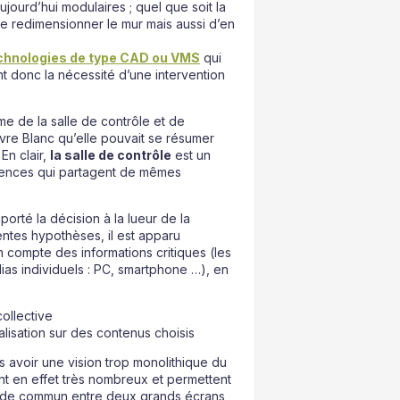
jourd’hui modulaires ; quel que soit la
 de redimensionner le mur mais aussi d’en
echnologies de type CAD ou VMS
qui
nt donc la nécessité d’une intervention
ême de la salle de contrôle et de
ivre Blanc qu’elle pouvait se résumer
. En clair,
la salle de contrôle
est un
tences qui partagent de mêmes
orté la décision à la lueur de la
rentes hypothèses, il est apparu
n compte des informations critiques (les
as individuels : PC, smartphone …), en
ollective
lisation sur des contenus choisis
 avoir une vision trop monolithique du
nt en effet très nombreux et permettent
oi de commun entre deux grands écrans