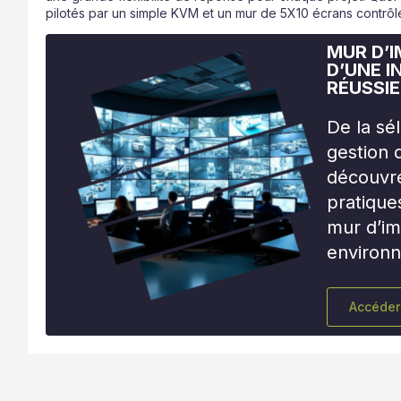
pilotés par un simple KVM et un mur de 5X10 écrans contrôlé
MUR D’I
D’UNE 
RÉUSSIE
De la sé
gestion 
découvr
pratique
mur d’i
environn
Accéder