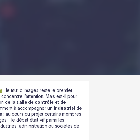
le
: le mur d’images reste le premier
concentre l’attention. Mais est-il pour
on de la
salle de contrôle
et
de
emment à accompagner un
industriel de
e
: au cours du projet certains membres
es ; le débat était vif parmi les
ndustries, administration ou sociétés de