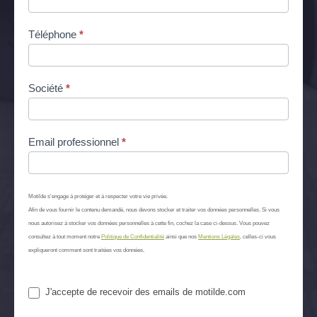
Téléphone
*
Société
*
Email professionnel
*
Motilde s'engage à protéger et à respecter votre vie privée.
Afin de vous fournir le contenu demandé, nous devons stocker et traiter vos données personnelles. Si vous
nous autorisez à stocker vos données personnelles à cette fin, cochez la case ci-dessus. Vous pouvez
consultez à tout moment notre
Politique de Confidentialité
ainsi que nos
Mentions Légales
, celles-ci vous
expliqueront comment sont traitées vos données.
J'accepte de recevoir des emails de motilde.com