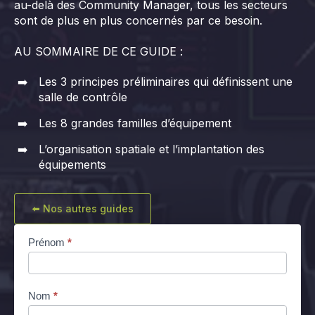
au-delà des Community Manager, tous les secteurs
sont de plus en plus concernés par ce besoin.
AU SOMMAIRE DE CE GUIDE :
Les 3 principes préliminaires qui définissent une
salle de contrôle
Les 8 grandes familles d’équipement
L’organisation spatiale et l’implantation des
équipements
⬅️ Nos autres guides
[LP]
Prénom
*
Livre
Blanc
Salle de
Contrôle
Nom
*