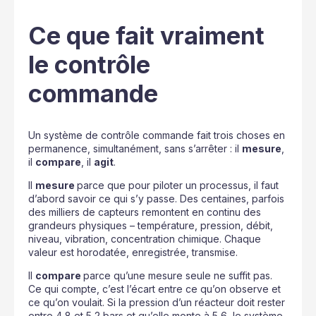
Ce que fait vraiment
le contrôle
commande
Un système de contrôle commande fait trois choses en
permanence, simultanément, sans s’arrêter : il
mesure
,
il
compare
, il
agit
.
Il
mesure
parce que pour piloter un processus, il faut
d’abord savoir ce qui s’y passe. Des centaines, parfois
des milliers de capteurs remontent en continu des
grandeurs physiques – température, pression, débit,
niveau, vibration, concentration chimique. Chaque
valeur est horodatée, enregistrée, transmise.
Il
compare
parce qu’une mesure seule ne suffit pas.
Ce qui compte, c’est l’écart entre ce qu’on observe et
ce qu’on voulait. Si la pression d’un réacteur doit rester
entre 4,8 et 5,2 bars et qu’elle monte à 5,6, le système