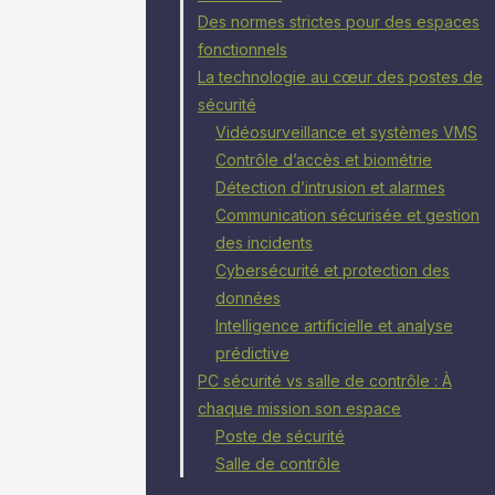
Des normes strictes pour des espaces
fonctionnels
La technologie au cœur des postes de
sécurité
Vidéosurveillance et systèmes VMS
Contrôle d’accès et biométrie
Détection d’intrusion et alarmes
Communication sécurisée et gestion
des incidents
Cybersécurité et protection des
données
Intelligence artificielle et analyse
prédictive
PC sécurité vs salle de contrôle : À
chaque mission son espace
Poste de sécurité
Salle de contrôle