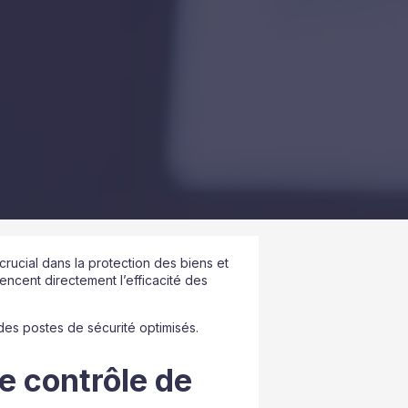
crucial dans la protection des biens et
cent directement l’efficacité des
des postes de sécurité optimisés.
e contrôle de