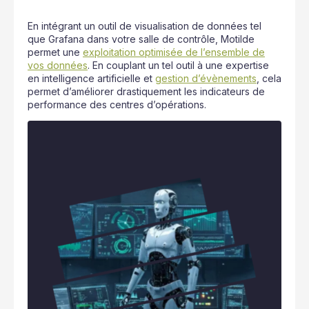
En intégrant un outil de visualisation de données tel
que Grafana dans votre salle de contrôle, Motilde
permet une
exploitation optimisée de l’ensemble de
vos données
. En couplant un tel outil à une expertise
en intelligence artificielle et
gestion d’évènements
, cela
permet d’améliorer drastiquement les indicateurs de
performance des centres d’opérations.